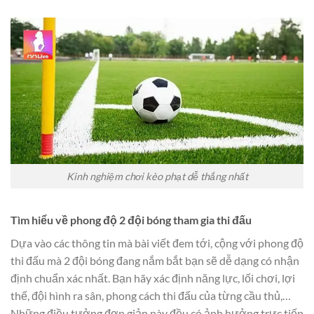
Kinh nghiệm chơi kèo phạt dễ thắng nhất
Tìm hiểu về phong độ 2 đội bóng tham gia thi đấu
Dựa vào các thông tin mà bài viết đem tới, cộng với phong độ
thi đấu mà 2 đội bóng đang nắm bắt bạn sẽ dễ dạng có nhận
định chuẩn xác nhất. Bạn hãy xác định năng lực, lối chơi, lợi
thế, đội hình ra sân, phong cách thi đấu của từng cầu thủ,…
Những điều tưởng đơn giản này đều có ảnh hưởng trực tiếp