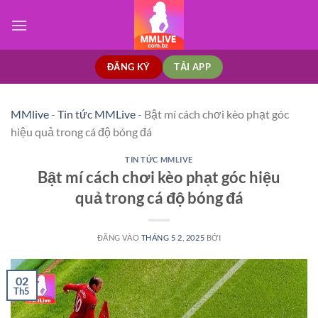
Bỏ
qua
nội
dung
ĐĂNG KÝ
TẢI APP
MMlive
-
Tin tức MMLive
-
Bật mí cách chơi kèo phạt góc
hiệu quả trong cá độ bóng đá
TIN TỨC MMLIVE
Bật mí cách chơi kèo phạt góc hiệu
quả trong cá độ bóng đá
ĐĂNG VÀO
THÁNG 5 2, 2025
BỞI
02
Th5