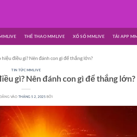
 MMLIVE
THỂ THAO MMLIVE
XỔ SỐ MMLIVE
TẢI APP M
hiệu điều gì? Nên đánh con gì để thắng lớn?
TIN TỨC MMLIVE
iều gì? Nên đánh con gì để thắng lớn?
ĐĂNG VÀO
THÁNG 5 2, 2025
BỞI