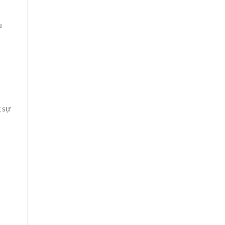
u
g sự