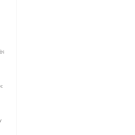
ời
ệc
y