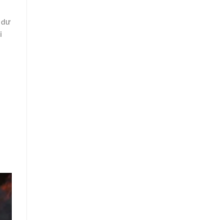
ẽ dư
i