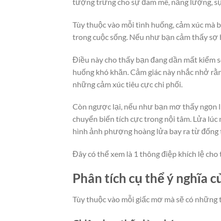
tượng trưng cho sự đam mê, năng lượng, sự
Tùy thuộc vào mỗi tình huống, cảm xúc mà 
trong cuộc sống. Nếu như bạn cảm thấy sợ h
Điều này cho thấy bạn đang dần mất kiểm so
huống khó khăn. Cảm giác này nhắc nhở rằng
những cảm xúc tiêu cực chi phối.
Còn ngược lại, nếu như bạn mơ thấy ngọn lử
chuyển biến tích cực trong nội tâm. Lửa lúc 
hình ảnh phượng hoàng lửa bay ra từ đống t
Đây có thể xem là 1 thông điệp khích lệ cho 
Phân tích cụ thể ý nghĩa c
Tùy thuộc vào mỗi giấc mơ mà sẽ có những t