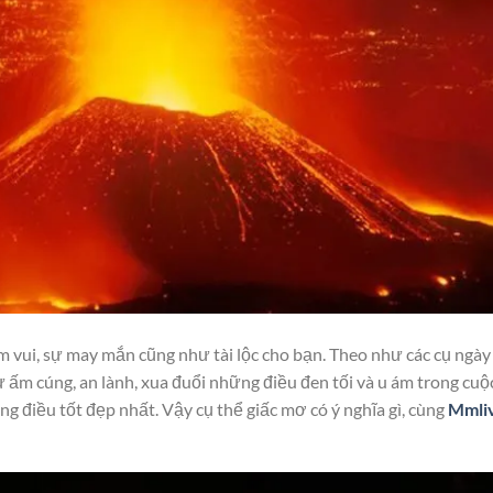
m vui, sự may mắn cũng như tài lộc cho bạn. Theo như các cụ ngày
 ấm cúng, an lành, xua đuổi những điều đen tối và u ám trong cuộ
g điều tốt đẹp nhất. Vậy cụ thể giấc mơ có ý nghĩa gì, cùng
Mmli