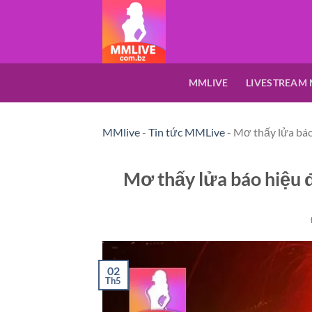
Bỏ
qua
nội
dung
MMLIVE
LIVESTREAM
MMlive
-
Tin tức MMLive
-
Mơ thấy lửa báo 
Mơ thấy lửa báo hiệu đ
02
Th5