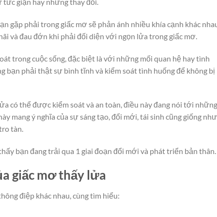
 tức giận hay những thay đổi.
bạn gặp phải trong giấc mơ sẽ phản ánh nhiều khía cạnh khác nha
ãi và đau đớn khi phải đối diện với ngọn lửa trong giấc mơ.
át trong cuộc sống, đặc biệt là với những mối quan hệ hay tình
 bạn phải thật sự bình tĩnh và kiểm soát tình huống để không bị
a có thể được kiểm soát và an toàn, điều này đang nói tới nhữn
này mang ý nghĩa của sự sáng tạo, đổi mới, tái sinh cũng giống như
ro tàn.
thấy bạn đang trải qua 1 giai đoạn đổi mới và phát triển bản thân.
ủa giấc mơ thấy lửa
hông điệp khác nhau, cùng tìm hiểu: