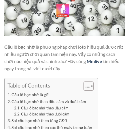
Cầu lô bạc nhớ
là phương pháp chơi loto hiệu quả được rất
nhiều người chơi quan tâm hiện nay. Vậy có những cách
chơi nào hiệu quả và chính xác? Hãy cùng
Mmlive
tìm hiểu
ngay trong bài viết dưới đây.
Table of Contents
Cầu lô bạc nhớ là gì?
Cầu lô bạc nhớ theo đầu câm và đuôi câm
Cầu lô bạc nhớ theo đầu câm
Cầu lô bạc nhớ theo đuôi câm
Soi cầu bạc nhớ theo tổng GĐB
Soi cầu bạc nhớ theo các thứ ngày trong tuần