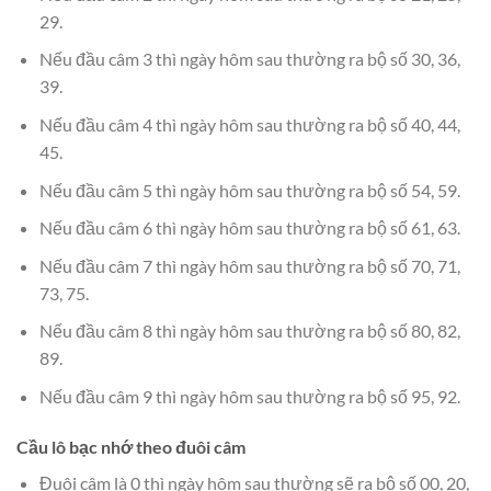
29.
Nếu đầu câm 3 thì ngày hôm sau thường ra bộ số 30, 36,
39.
Nếu đầu câm 4 thì ngày hôm sau thường ra bộ số 40, 44,
45.
Nếu đầu câm 5 thì ngày hôm sau thường ra bộ số 54, 59.
Nếu đầu câm 6 thì ngày hôm sau thường ra bộ số 61, 63.
Nếu đầu câm 7 thì ngày hôm sau thường ra bộ số 70, 71,
73, 75.
Nếu đầu câm 8 thì ngày hôm sau thường ra bộ số 80, 82,
89.
Nếu đầu câm 9 thì ngày hôm sau thường ra bộ số 95, 92.
Cầu lô bạc nhớ theo đuôi câm
Đuôi câm là 0 thì ngày hôm sau thường sẽ ra bộ số 00, 20,