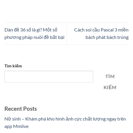
Dàn đề 36 số là gì? Một số
Cách soi cầu Pascal 3 miền
phương pháp nuôi đề bất bại
bách phát bách trúng
Tìm kiếm
TÌM
KIẾM
Recent Posts
Nữ sinh – Khám phá kho hình ảnh cực chất lượng ngay trên
app Mmlive