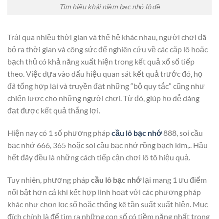
Tìm hiểu khái niệm bạc nhớ lô đề
Trải qua nhiều thời gian và thế hệ khác nhau, người chơi đã
bỏ ra thời gian và công sức để nghiên cứu về các cặp lô hoặc
bạch thủ có khả năng xuất hiện trong kết quả xổ số tiếp
theo. Việc dựa vào dấu hiệu quan sát kết quả trước đó, họ
đã tổng hợp lại và truyền đạt những “bộ quy tắc” cũng như
chiến lược cho những người chơi. Từ đó, giúp họ dễ dàng
đạt được kết quả thắng lợi.
Hiện nay có 1 số phương pháp
cầu lô bạc nhớ
888, soi cầu
bạc nhớ 666, 365 hoặc soi cầu bạc nhớ rồng bạch kim,.. Hầu
hết đây đều là những cách tiếp cận chơi lô tô hiệu quả.
Tuy nhiên, phương pháp
cầu lô bạc nhớ
lại mang 1 ưu điểm
nổi bật hơn cả khi kết hợp linh hoạt với các phương pháp
khác như chọn lọc số hoặc thống kê tần suất xuất hiện. Mục
đích chính là để tìm ra những con số có tiềm năng nhất trong